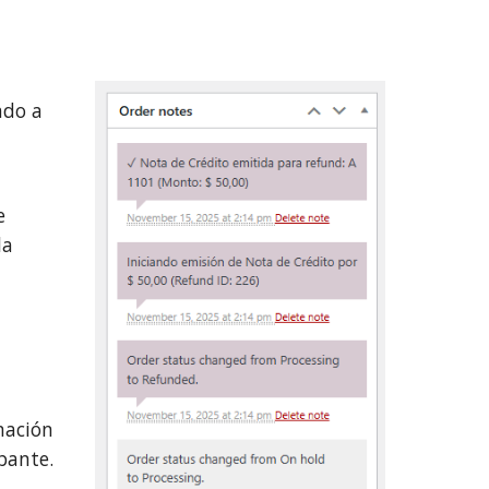
ado a
e
la
mación
bante.